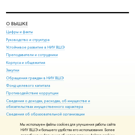
О ВЫШКЕ
ОБ
Цифры и факты
Ли
Руководство и структура
Дов
Устойчивое развитие в НИУ ВШЭ
Ол
Преподаватели и сотрудники
При
Корпуса и общежития
Вы
Закупки
При
Обращения граждан в НИУ ВШЭ
Ас
Фонд целевого капитала
До
Противодействие коррупции
Цен
Сведения о доходах, расходах, об имуществе и
Би
обязательствах имущественного характера
Об
Сведения об образовательной организации
Обр
Людям с ограниченными возможностями здоровья
Мы используем файлы cookies для улучшения работы сайта
Единая платежная страница
НИУ ВШЭ и большего удобства его использования. Более