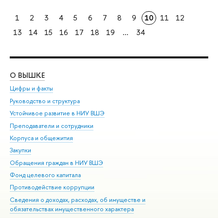
1
2
3
4
5
6
7
8
9
10
11
12
13
14
15
16
17
18
19
...
34
О ВЫШКЕ
ОБ
Цифры и факты
Ли
Руководство и структура
Дов
Устойчивое развитие в НИУ ВШЭ
Ол
Преподаватели и сотрудники
При
Корпуса и общежития
Вы
Закупки
При
Обращения граждан в НИУ ВШЭ
Ас
Фонд целевого капитала
До
Противодействие коррупции
Цен
Сведения о доходах, расходах, об имуществе и
Би
обязательствах имущественного характера
Об