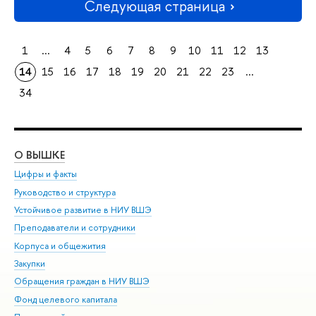
Следующая страница
1
...
4
5
6
7
8
9
10
11
12
13
14
15
16
17
18
19
20
21
22
23
...
34
О ВЫШКЕ
ОБ
Цифры и факты
Ли
Руководство и структура
Дов
Устойчивое развитие в НИУ ВШЭ
Ол
Преподаватели и сотрудники
При
Корпуса и общежития
Вы
Закупки
При
Обращения граждан в НИУ ВШЭ
Ас
Фонд целевого капитала
До