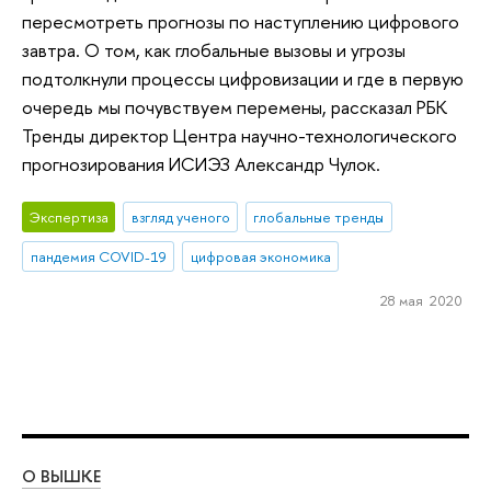
пересмотреть прогнозы по наступлению цифрового
завтра. О том, как глобальные вызовы и угрозы
подтолкнули процессы цифровизации и где в первую
очередь мы почувствуем перемены, рассказал РБК
Тренды директор Центра научно-технологического
прогнозирования ИСИЭЗ Александр Чулок.
Экспертиза
взгляд ученого
глобальные тренды
пандемия COVID-19
цифровая экономика
28 мая 2020
О ВЫШКЕ
ОБ