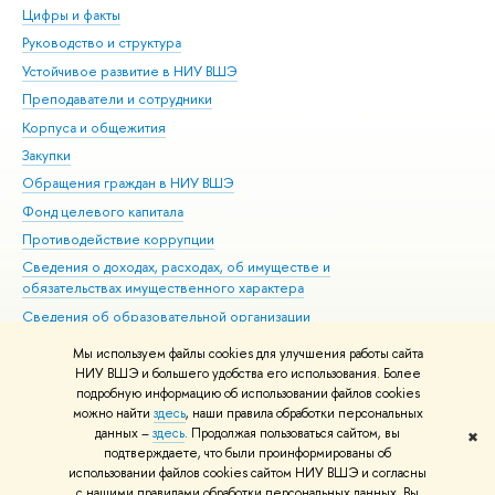
Цифры и факты
Ли
Руководство и структура
Дов
Устойчивое развитие в НИУ ВШЭ
Ол
Преподаватели и сотрудники
При
Корпуса и общежития
Вы
Закупки
При
Обращения граждан в НИУ ВШЭ
Ас
Фонд целевого капитала
До
Противодействие коррупции
Цен
Сведения о доходах, расходах, об имуществе и
Би
обязательствах имущественного характера
Об
Сведения об образовательной организации
Обр
Людям с ограниченными возможностями здоровья
Мы используем файлы cookies для улучшения работы сайта
Единая платежная страница
НИУ ВШЭ и большего удобства его использования. Более
подробную информацию об использовании файлов cookies
Работа в Вышке
можно найти
здесь
, наши правила обработки персональных
данных –
здесь
. Продолжая пользоваться сайтом, вы
✖
Редактору
подтверждаете, что были проинформированы об
© НИУ ВШЭ 1993–2026
Адреса и контакты
Условия использования
использовании файлов cookies сайтом НИУ ВШЭ и согласны
с нашими правилами обработки персональных данных. Вы
материалов
Политика конфиденциальности
Карта сайта