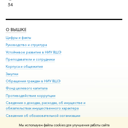
34
О ВЫШКЕ
ОБ
Цифры и факты
Ли
Руководство и структура
Дов
Устойчивое развитие в НИУ ВШЭ
Ол
Преподаватели и сотрудники
При
Корпуса и общежития
Вы
Закупки
При
Обращения граждан в НИУ ВШЭ
Ас
Фонд целевого капитала
До
Противодействие коррупции
Цен
Сведения о доходах, расходах, об имуществе и
Би
обязательствах имущественного характера
Об
Сведения об образовательной организации
Обр
Людям с ограниченными возможностями здоровья
Мы используем файлы cookies для улучшения работы сайта