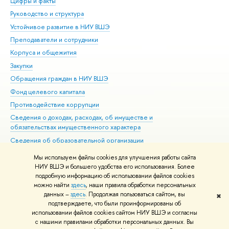
Цифры и факты
Ли
Руководство и структура
Дов
Устойчивое развитие в НИУ ВШЭ
Ол
Преподаватели и сотрудники
При
Корпуса и общежития
Вы
Закупки
При
Обращения граждан в НИУ ВШЭ
Ас
Фонд целевого капитала
До
Противодействие коррупции
Цен
Сведения о доходах, расходах, об имуществе и
Би
обязательствах имущественного характера
Об
Сведения об образовательной организации
Обр
Людям с ограниченными возможностями здоровья
Мы используем файлы cookies для улучшения работы сайта
Единая платежная страница
НИУ ВШЭ и большего удобства его использования. Более
подробную информацию об использовании файлов cookies
Работа в Вышке
можно найти
здесь
, наши правила обработки персональных
данных –
здесь
. Продолжая пользоваться сайтом, вы
✖
Редактору
подтверждаете, что были проинформированы об
© НИУ ВШЭ 1993–2026
Адреса и контакты
Условия использования
использовании файлов cookies сайтом НИУ ВШЭ и согласны
с нашими правилами обработки персональных данных. Вы
материалов
Политика конфиденциальности
Карта сайта