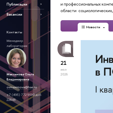
и профессиональных компе
Публикации
области социологических,
Вакансии
Новости
Контакты
Менеджер
лаборатории
21
июл
Максимова Ольга
2026
Владимировна
ovmaximova@hse.ru
+7 (495) 772 9590 доб.
22848