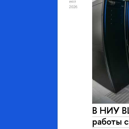
июл
2026
В НИУ В
работы 