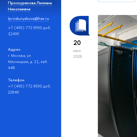
Проскурякова Лилиана
Николаевна
lproskuryakova@hse.ru
+7 (495) 772 9590 доб.
12495
20
Адрес
июл
г. Москва, ул.
2026
Мясницкая, д. 11, каб.
448
Телефон
+7 (495) 772 9590 доб.
22848