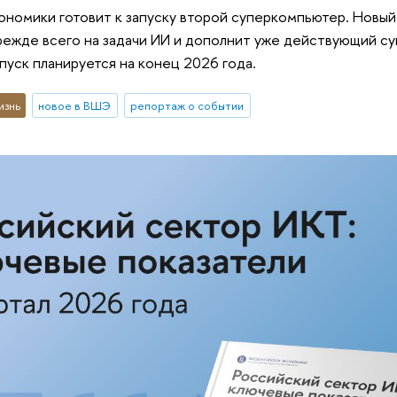
ономики готовит к запуску второй суперкомпьютер. Новый
режде всего на задачи ИИ и дополнит уже действующий с
апуск планируется на конец 2026 года.
изнь
новое в ВШЭ
репортаж о событии