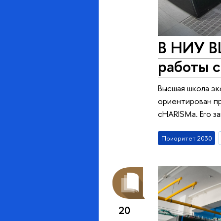
В НИУ В
работы 
Высшая школа эк
ориентирован п
cHARISMa. Его з
Приоритет 2030
20