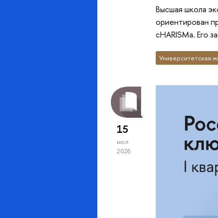
Высшая школа эк
ориентирован п
cHARISMa. Его з
Университетская ж
15
июл
2026