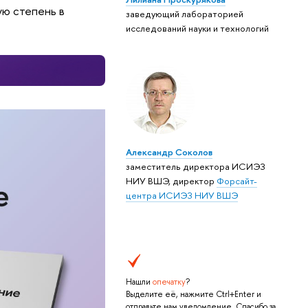
ю степень в
заведующий лабораторией
исследований науки и технологий
Александр Соколов
заместитель директора ИСИЭЗ
НИУ ВШЭ, директор
Форсайт-
центра ИСИЭЗ НИУ ВШЭ
Нашли
опечатку
?
Выделите её, нажмите Ctrl+Enter и
отправьте нам уведомление. Спасибо за