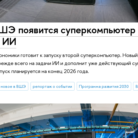
ШЭ появится суперкомпьютер
с ИИ
ономики готовит к запуску второй суперкомпьютер. Новый
режде всего на задачи ИИ и дополнит уже действующий с
апуск планируется на конец 2026 года.
новое в ВШЭ
репортаж о событии
Программа развития 2030
В