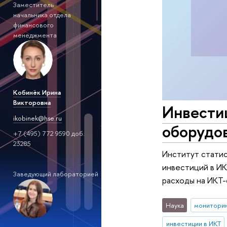
Заместитель
начальника отдела
финансового
менеджмента
Кобинёк Ирина
Викторовна
Инвести
ikobinek@hse.ru
оборудов
+7 (495) 772 9590 доб.
23285
Институт стати
инвестиций в ИК
Заведующий лабораторией
расходы на ИКТ-
Наука
монитори
инвестиции в ИКТ