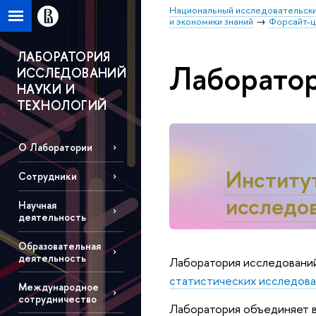
Национальный исследовательски
и экономики знаний
Форсайт-
ЛАБОРАТОРИЯ
Лаборатор
ИССЛЕДОВАНИЙ
НАУКИ И
ТЕХНОЛОГИЙ
О Лаборатории
Институ
Сотрудники
исследов
Научная
деятельность
Образовательная
деятельность
Лаборатория исследований 
статистических исследова
Международное
сотрудничество
Лаборатория объединяет в