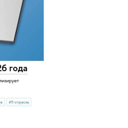
26 года
лизирует
ые
ИТ-отрасль