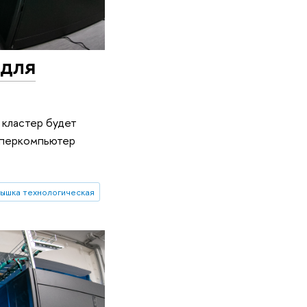
 для
 кластер будет
уперкомпьютер
ышка технологическая