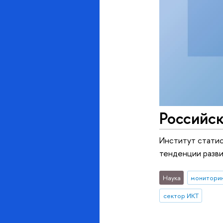
Российск
Институт стати
тенденции развит
Наука
монитори
сектор ИКТ