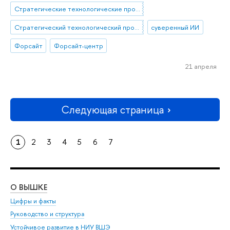
Стратегические технологические проекты
Стратегический технологический проект «Национальный центр социально-экономического и научно-технологического прогнозирования»
суверенный ИИ
Форсайт
Форсайт-центр
21 апреля
Следующая страница
1
2
3
4
5
6
7
О ВЫШКЕ
ОБ
Цифры и факты
Ли
Руководство и структура
Дов
Устойчивое развитие в НИУ ВШЭ
Ол