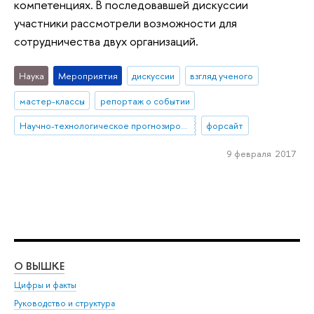
компетенциях. В последовавшей дискуссии
участники рассмотрели возможности для
сотрудничества двух организаций.
Наука
Мероприятия
дискуссии
взгляд ученого
мастер-классы
репортаж о событии
Научно-технологическое прогнозирование
форсайт
9 февраля 2017
О ВЫШКЕ
ОБ
Цифры и факты
Ли
Руководство и структура
Дов