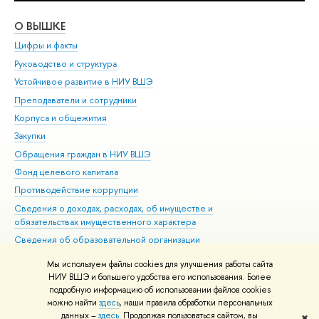
О ВЫШКЕ
ОБ
Цифры и факты
Ли
Руководство и структура
Дов
Устойчивое развитие в НИУ ВШЭ
Ол
Преподаватели и сотрудники
При
Корпуса и общежития
Вы
Закупки
При
Обращения граждан в НИУ ВШЭ
Ас
Фонд целевого капитала
До
Противодействие коррупции
Цен
Сведения о доходах, расходах, об имуществе и
Би
обязательствах имущественного характера
Об
Сведения об образовательной организации
Обр
Людям с ограниченными возможностями здоровья
Мы используем файлы cookies для улучшения работы сайта
Единая платежная страница
НИУ ВШЭ и большего удобства его использования. Более
подробную информацию об использовании файлов cookies
Работа в Вышке
можно найти
здесь
, наши правила обработки персональных
данных –
здесь
. Продолжая пользоваться сайтом, вы
✖