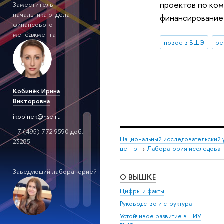
проектов по ком
Заместитель
начальника отдела
финансирование 
финансового
менеджмента
новое в ВШЭ
ре
Кобинёк Ирина
Викторовна
ikobinek@hse.ru
+7 (495) 772 9590 доб.
Национальный исследовательский 
23285
центр
→
Лаборатория исследовани
Заведующий лабораторией
О ВЫШКЕ
Цифры и факты
Руководство и структура
Устойчивое развитие в НИУ