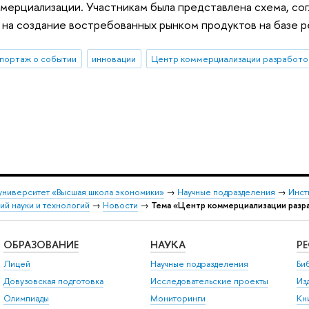
мерциализации. Участникам была представлена схема, сог
на создание востребованных рынком продуктов на базе р
портаж о событии
инновации
университет «Высшая школа экономики»
→
Научные подразделения
→
Инст
й науки и технологий
→
Новости
→
Тема «Центр коммерциализации разр
ОБРАЗОВАНИЕ
НАУКА
Р
Лицей
Научные подразделения
Би
Довузовская подготовка
Исследовательские проекты
Из
Олимпиады
Мониторинги
Кн