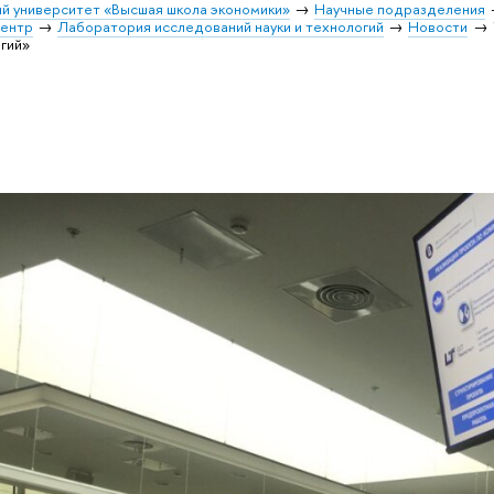
й университет «Высшая школа экономики»
Научные подразделения
центр
Лаборатория исследований науки и технологий
Новости
гий»