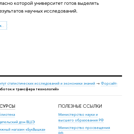
ласно которой университет готов выделять
езультатов научных исследований.
Центр коммерциализации разработок и трансфера технологий
итут статистических исследований и экономики знаний
→
Форсайт-
аботок и трансфера технологий»
ЕСУРСЫ
ПОЛЕЗНЫЕ ССЫЛКИ
блиотека
Министерство науки и
высшего образования РФ
дательский дом ВШЭ
Министерство просвещения
ижный магазин «БукВышка»
РФ