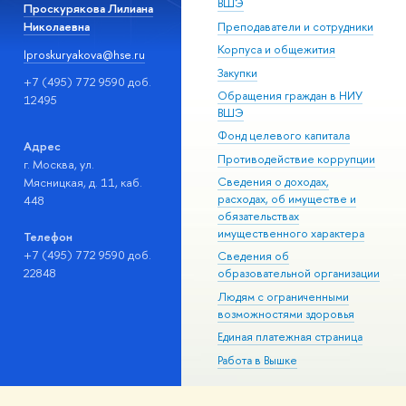
ВШЭ
Проскурякова Лилиана
Николаевна
Преподаватели и сотрудники
Корпуса и общежития
lproskuryakova@hse.ru
Закупки
+7 (495) 772 9590 доб.
Обращения граждан в НИУ
12495
ВШЭ
Фонд целевого капитала
Адрес
Противодействие коррупции
г. Москва, ул.
Мясницкая, д. 11, каб.
Сведения о доходах,
расходах, об имуществе и
448
обязательствах
имущественного характера
Телефон
+7 (495) 772 9590 доб.
Сведения об
22848
образовательной организации
Людям с ограниченными
возможностями здоровья
Единая платежная страница
Работа в Вышке