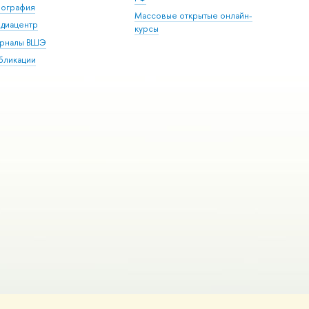
пография
Массовые открытые онлайн-
диацентр
курсы
рналы ВШЭ
бликации