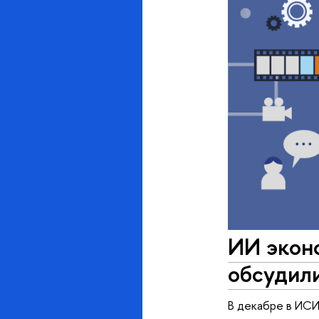
ИИ эконо
обсудили
В декабре в ИС