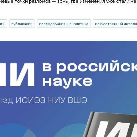
чевые точки разломов — зоны, где изменения уже стали н
нги
публикации
исследования и аналитика
искусственный интел