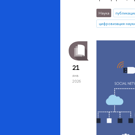
Наука
публикаци
цифровизация наук
21
янв
2026