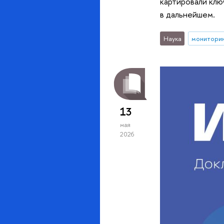
картировали клю
в дальнейшем.
Наука
монитори
13
мая
2026