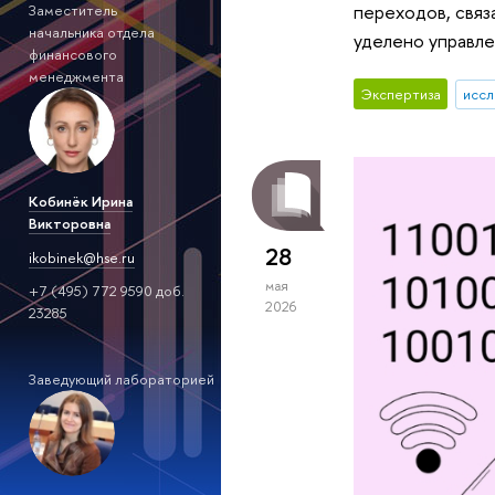
переходов, связ
Заместитель
начальника отдела
уделено управле
финансового
менеджмента
Экспертиза
иссл
Кобинёк Ирина
Викторовна
28
ikobinek@hse.ru
мая
+7 (495) 772 9590 доб.
2026
23285
Заведующий лабораторией