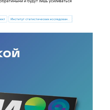
еобратимыми и будут лишь усиливаться
лект
Институт статистических исследований и экономики знаний