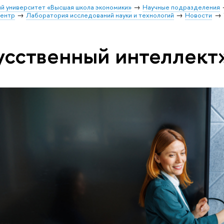
й университет «Высшая школа экономики»
Научные подразделения
центр
Лаборатория исследований науки и технологий
Новости
усственный интеллект