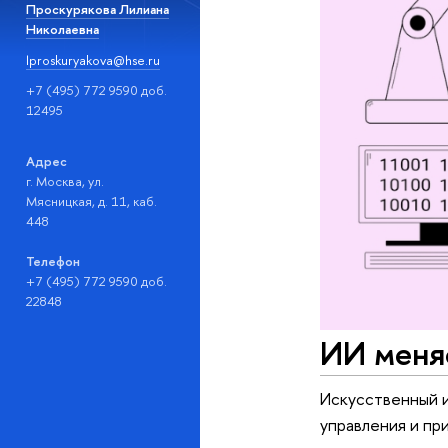
Проскурякова Лилиана
Николаевна
lproskuryakova@hse.ru
+7 (495) 772 9590 доб.
12495
Адрес
г. Москва, ул.
Мясницкая, д. 11, каб.
448
Телефон
+7 (495) 772 9590 доб.
22848
ИИ меня
Искусственный и
управления и п