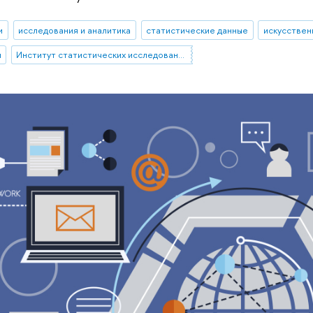
и
исследования и аналитика
статистические данные
искусствен
и
Институт статистических исследований и экономики знаний