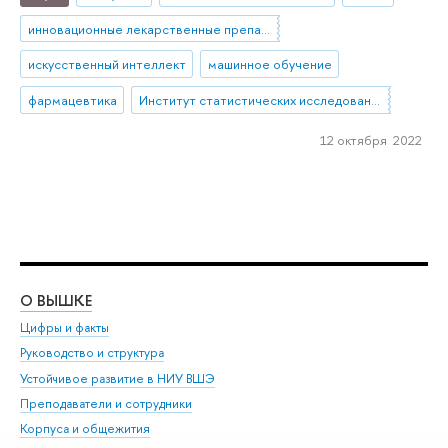
инновационные лекарственные препараты
искусственный интеллект
машинное обучение
фармацевтика
Институт статистических исследований и экономики знаний
12 октября 2022
О ВЫШКЕ
ОБ
Цифры и факты
Ли
Руководство и структура
Дов
Устойчивое развитие в НИУ ВШЭ
Ол
Преподаватели и сотрудники
При
Корпуса и общежития
Вы