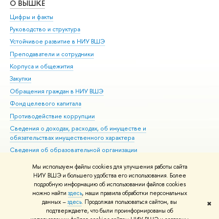
О ВЫШКЕ
ОБ
Цифры и факты
Ли
Руководство и структура
Дов
Устойчивое развитие в НИУ ВШЭ
Ол
Преподаватели и сотрудники
При
Корпуса и общежития
Вы
Закупки
При
Обращения граждан в НИУ ВШЭ
Ас
Фонд целевого капитала
До
Противодействие коррупции
Цен
Сведения о доходах, расходах, об имуществе и
Би
обязательствах имущественного характера
Об
Сведения об образовательной организации
Обр
Людям с ограниченными возможностями здоровья
Мы используем файлы cookies для улучшения работы сайта
Единая платежная страница
НИУ ВШЭ и большего удобства его использования. Более
подробную информацию об использовании файлов cookies
Работа в Вышке
можно найти
здесь
, наши правила обработки персональных
данных –
здесь
. Продолжая пользоваться сайтом, вы
✖
Редактору
подтверждаете, что были проинформированы об