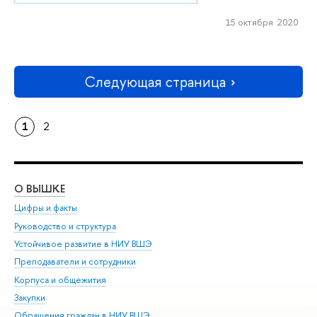
15 октября 2020
Следующая страница
1
2
О ВЫШКЕ
ОБ
Цифры и факты
Ли
Руководство и структура
Дов
Устойчивое развитие в НИУ ВШЭ
Ол
Преподаватели и сотрудники
При
Корпуса и общежития
Вы
Закупки
При
Обращения граждан в НИУ ВШЭ
Ас