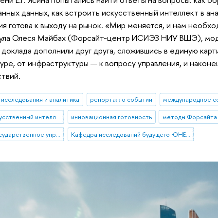
нных данных, как встроить искусственный интеллект в ана
я готова к выходу на рынок. «Мир меняется, и нам необ
нула Олеся Майбах (Форсайт-центр ИСИЭЗ НИУ ВШЭ), мод
доклада дополнили друг друга, сложившись в единую карт
уре, от инфраструктуры — к вопросу управления, и наконе
твий.
исследования и аналитика
репортаж о событии
международное с
анализ данных и искусственный интеллект
инновационная готовность
методы Форсайта
«упреждающее» государственное управление
Кафедра исследований будущего ЮНЕСКО