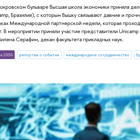
Покровском бульваре Высшая школа экономики приняла де
amp, Бразилия), с которым Вышку связывают давние и про
мках Международной партнерской недели, которая проход
. В мероприятии приняли участие представители Unicamp
илена Серафим, декан факультета прикладных наук.
я 2030
репортаж о событии
международное сотрудничество
Б