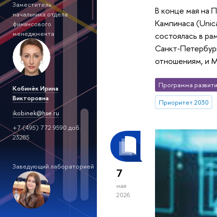
Заместитель
В конце мая на 
начальника отдела
Кампинаса (Unic
финансового
менеджмента
состоялась в ра
Санкт‑Петербург
отношениям, и М
Программа развити
Кобинёк Ирина
Викторовна
Приоритет 2030
ikobinek@hse.ru
+7 (495) 772 9590 доб.
23285
Заведующий лабораторией
7
мая
2026