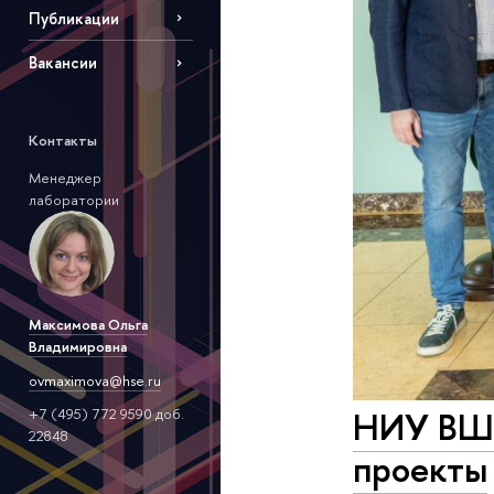
Публикации
Вакансии
Контакты
Менеджер
лаборатории
Максимова Ольга
Владимировна
ovmaximova@hse.ru
НИУ ВШЭ
+7 (495) 772 9590 доб.
22848
проекты