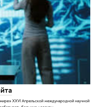
айта
мире» XXVI Апрельской международной научной
обрабатывать большие массивы