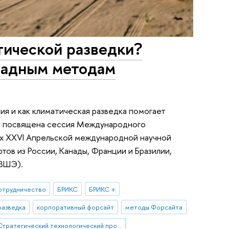
тической разведки?
ладным методам
я и как климатическая разведка помогает
ла посвящена сессия Международного
х XXVI Апрельской международной научной
ов из России, Канады, Франции и Бразилии,
 ВШЭ).
отрудничество
БРИКС
БРИКС +
разведка
корпоративный форсайт
методы Форсайта
Стратегический технологический проект «Национальный центр социально-экономического и научно-технологического прогнозирования»