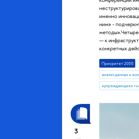
неструктурирова
именно инноваци
ним» - подчерк
методы».Четыре 
— к инфраструкт
конкретных дейс
Приоритет 2030
3