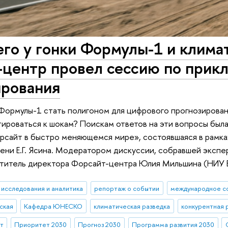
го у гонки Формулы-1 и клима
-центр провел сессию по прик
ирования
Формулы-1 стать полигоном для цифрового прогнозировани
ироваться к шокам? Поискам ответов на эти вопросы бы
рсайт в быстро меняющемся мире», состоявшаяся в рамка
ни Е.Г. Ясина. Модератором дискуссии, собравшей эксперт
ститель директора Форсайт-центра Юлия Мильшина (НИУ
исследования и аналитика
репортаж о событии
международное с
ская
Кафедра ЮНЕСКО
климатическая разведка
конкурентная 
т
Приоритет 2030
Прогноз 2030
Программа развития 2030