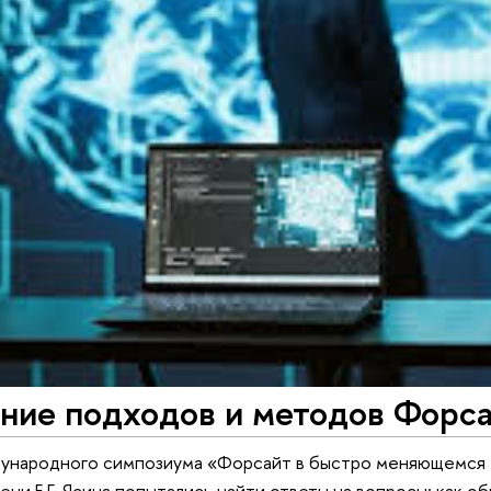
ние подходов и методов Форс
ународного симпозиума «Форсайт в быстро меняющемся 
ни Е.Г. Ясина попытались найти ответы на вопросы: как 