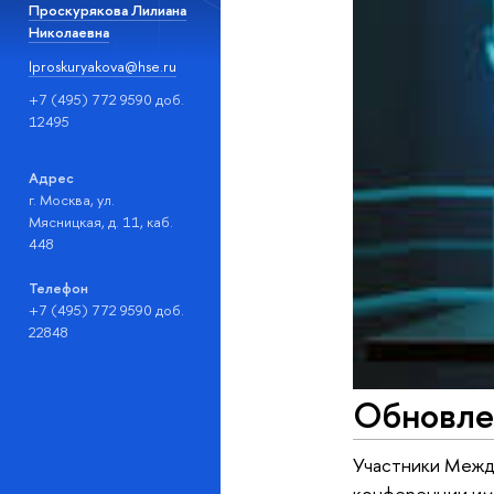
Проскурякова Лилиана
Николаевна
lproskuryakova@hse.ru
+7 (495) 772 9590 доб.
12495
Адрес
г. Москва, ул.
Мясницкая, д. 11, каб.
448
Телефон
+7 (495) 772 9590 доб.
22848
Обновле
Участники Межд
конференции име