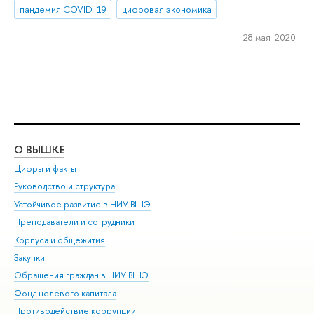
пандемия COVID-19
цифровая экономика
28 мая 2020
О ВЫШКЕ
ОБ
Цифры и факты
Ли
Руководство и структура
Дов
Устойчивое развитие в НИУ ВШЭ
Ол
Преподаватели и сотрудники
При
Корпуса и общежития
Вы
Закупки
При
Обращения граждан в НИУ ВШЭ
Ас
Фонд целевого капитала
До
Противодействие коррупции
Цен