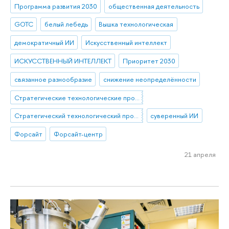
Программа развития 2030
общественная деятельность
GOTC
белый лебедь
Вышка технологическая
демократичный ИИ
Искусственный интеллект
ИСКУССТВЕННЫЙ ИНТЕЛЛЕКТ
Приоритет 2030
связанное разнообразие
снижение неопределённости
Стратегические технологические проекты
Стратегический технологический проект «Национальный центр социально-экономического и научно-технологического прогнозирования»
суверенный ИИ
Форсайт
Форсайт-центр
21 апреля