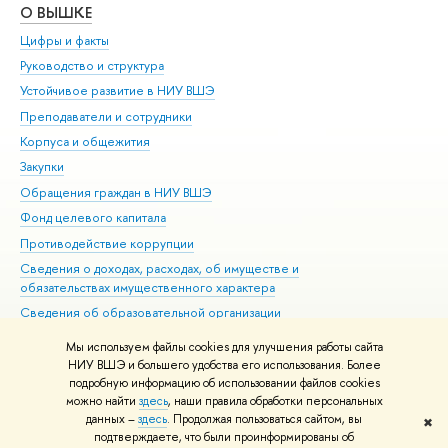
О ВЫШКЕ
ОБ
Цифры и факты
Ли
Руководство и структура
Дов
Устойчивое развитие в НИУ ВШЭ
Ол
Преподаватели и сотрудники
При
Корпуса и общежития
Вы
Закупки
При
Обращения граждан в НИУ ВШЭ
Ас
Фонд целевого капитала
До
Противодействие коррупции
Цен
Сведения о доходах, расходах, об имуществе и
Би
обязательствах имущественного характера
Об
Сведения об образовательной организации
Обр
Людям с ограниченными возможностями здоровья
Мы используем файлы cookies для улучшения работы сайта
Единая платежная страница
НИУ ВШЭ и большего удобства его использования. Более
подробную информацию об использовании файлов cookies
Работа в Вышке
можно найти
здесь
, наши правила обработки персональных
данных –
здесь
. Продолжая пользоваться сайтом, вы
✖
Редактору
подтверждаете, что были проинформированы об