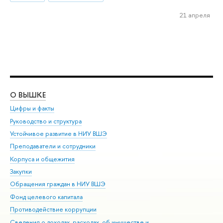
21 апреля
О ВЫШКЕ
ОБ
Цифры и факты
Ли
Руководство и структура
Дов
Устойчивое развитие в НИУ ВШЭ
Ол
Преподаватели и сотрудники
При
Корпуса и общежития
Вы
Закупки
При
Обращения граждан в НИУ ВШЭ
Ас
Фонд целевого капитала
До
Противодействие коррупции
Цен
Сведения о доходах, расходах, об имуществе и
Би