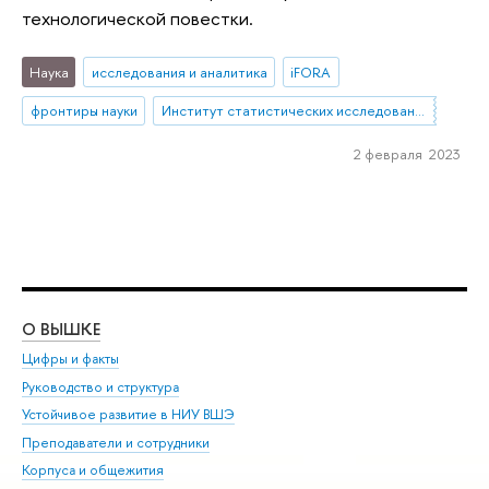
технологической повестки.
Наука
исследования и аналитика
iFORA
фронтиры науки
Институт статистических исследований и экономики знаний
2 февраля 2023
О ВЫШКЕ
ОБ
Цифры и факты
Ли
Руководство и структура
Дов
Устойчивое развитие в НИУ ВШЭ
Ол
Преподаватели и сотрудники
При
Корпуса и общежития
Вы