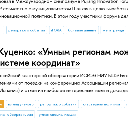
твовал в Международном симпозиуме Pujiang Innovation Fo
Р совместно с муниципалитетом Шанхая в целях выработк
нновационной политики. В этом году участники форума дел
ыт
репортаж о событии
iFORA
большие данные
мегатренды
Куценко: «Умным регионам мож
системе координат»
оссийской кластерной обсерватории ИСИЭЗ НИУ ВШЭ Евген
лениями от поездки на конференцию Ассоциации региона
Испания) и отметил наиболее интересные темы и доклады
е
взгляд ученого
репортаж о событии
кластерная политика
рная обсерватория
умная специализация