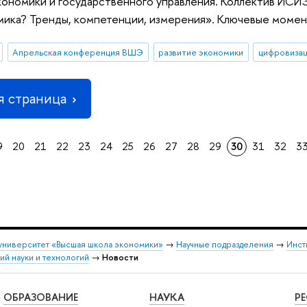
ономики и государственного управления. Коллектив ИСИЭ
ика? Тренды, компетенции, измерения». Ключевые момен
Апрельская конференция ВШЭ
развитие экономики
цифровиза
 страница
9
20
21
22
23
24
25
26
27
28
29
30
31
32
3
университет «Высшая школа экономики»
→
Научные подразделения
→
Инст
й науки и технологий
→
Новости
ОБРАЗОВАНИЕ
НАУКА
Р