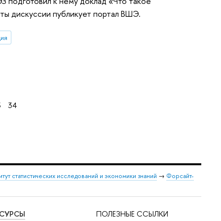
З подготовил к нему доклад «Что такое
ты дискуссии публикует портал ВШЭ.
ция
3
34
итут статистических исследований и экономики знаний
→
Форсайт-
ЕСУРСЫ
ПОЛЕЗНЫЕ ССЫЛКИ