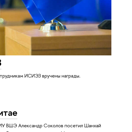
З
трудникам ИСИЭЗ вручены награды.
итае
НИУ ВШЭ Александр Соколов посетил Шанхай