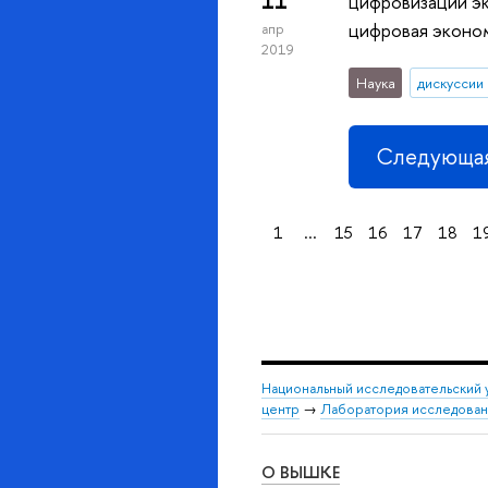
11
цифровизации эк
цифровая эконом
апр
2019
Наука
дискуссии
Следующая
1
...
15
16
17
18
1
Национальный исследовательский 
центр
→
Лаборатория исследовани
О ВЫШКЕ