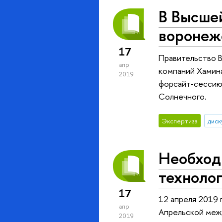
В Высше
воронеж
17
Правительство В
апр
компаний Хамина
2019
форсайт-сессию,
Солнечного.
Экспертиза
диск
Необходи
техноло
17
12 апреля 2019 
апр
Апрельской меж
2019