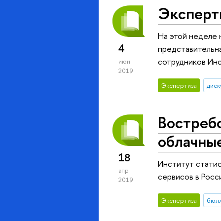
Экспер
На этой неделе 
4
представительна
сотрудников Ин
июн
2019
Экспертиза
диск
Востреб
облачны
18
Институт стати
апр
сервисов в Росси
2019
Экспертиза
бюл