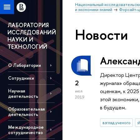
Национальный исследовательски
и экономики знаний
Форсайт-
ЛАБОРАТОРИЯ
Новости
ИССЛЕДОВАНИЙ
НАУКИ И
ТЕХНОЛОГИЙ
Александ
О Лаборатории
Директор Центр
Сотрудники
2
журнала» обраща
оценкам, к 2025
Научная
июл
деятельность
2019
этой экономики,
в будущем.
Образовательная
деятельность
взгляд ученого
s
Международное
сотрудничество