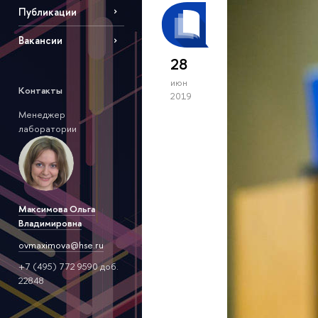
Публикации
Вакансии
28
июн
Контакты
2019
Менеджер
лаборатории
Максимова Ольга
Владимировна
ovmaximova@hse.ru
+7 (495) 772 9590 доб.
22848