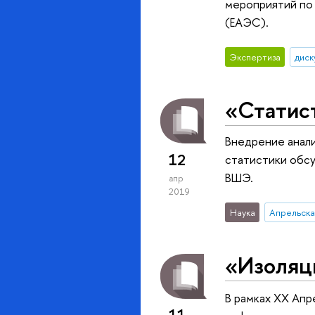
мероприятий по 
(ЕАЭС).
Экспертиза
диск
«Статист
Внедрение анали
12
статистики обс
ВШЭ.
апр
2019
Наука
Апрельск
«Изоляц
В рамках XX Ап