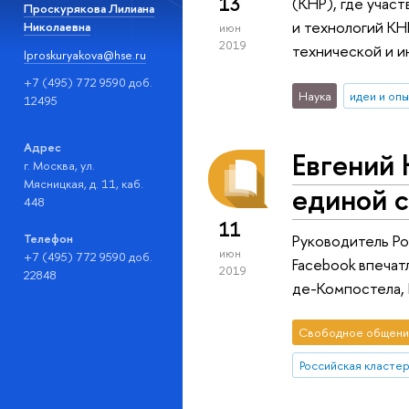
13
(КНР), где учас
Проскурякова Лилиана
и технологий КН
Николаевна
июн
2019
технической и и
lproskuryakova@hse.ru
+7 (495) 772 9590 доб.
Наука
идеи и оп
12495
Адрес
Евгений 
г. Москва, ул.
Мясницкая, д. 11, каб.
единой 
448
11
Руководитель Р
Телефон
июн
+7 (495) 772 9590 доб.
Facebook впечат
2019
22848
де-Компостела, 
Свободное общени
Российская класте