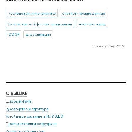
исследования и аналитика
статистические данные
бюллетень «Цифровая экономика»
качество жизни
ОЭСР
цифровизация
11 сентября 2019
О ВЫШКЕ
ОБ
Цифры и факты
Ли
Руководство и структура
Дов
Устойчивое развитие в НИУ ВШЭ
Ол
Преподаватели и сотрудники
При
Корпуса и общежития
Вы