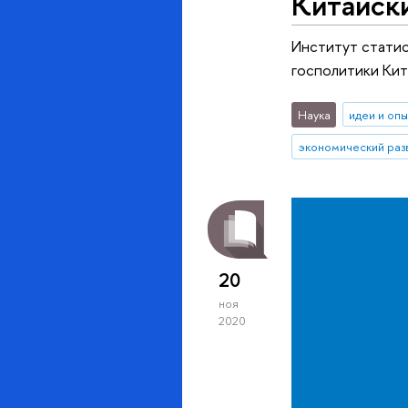
Китайски
Институт статис
госполитики Кит
Наука
идеи и оп
экономический раз
20
ноя
2020