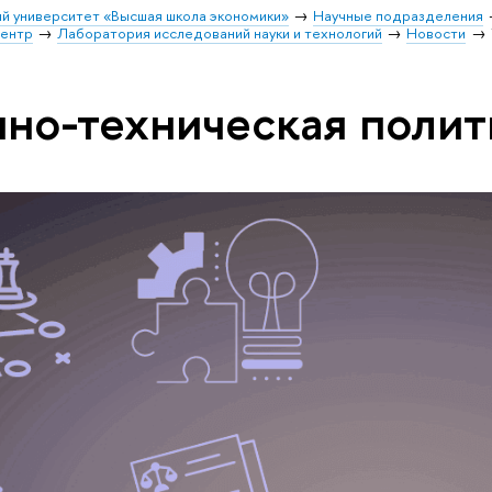
й университет «Высшая школа экономики»
Научные подразделения
центр
Лаборатория исследований науки и технологий
Новости
чно-техническая полит