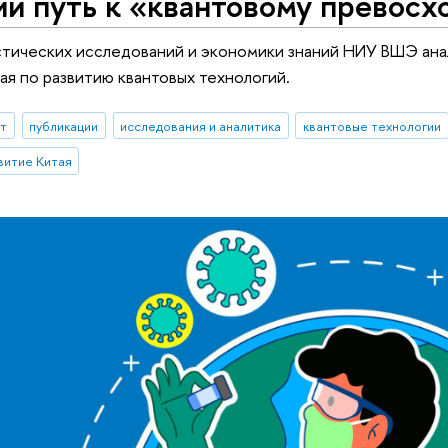
й путь к «квантовому превосх
тических исследований и экономики знаний НИУ ВШЭ анал
ая по развитию квантовых технологий.
ыт
публикации
исследования и аналитика
квантовые технологии
витие Китая