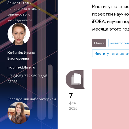
Заместитель
Институт статис
начальника отдела
повестки научно
финансового
менеджмента
iFORA, изучил п
месяца этого год
Наука
монитори
Кобинёк Ирина
Викторовна
ikobinek@hse.ru
+7 (495) 772 9590 доб.
23285
7
Заведующий лабораторией
фев
2025