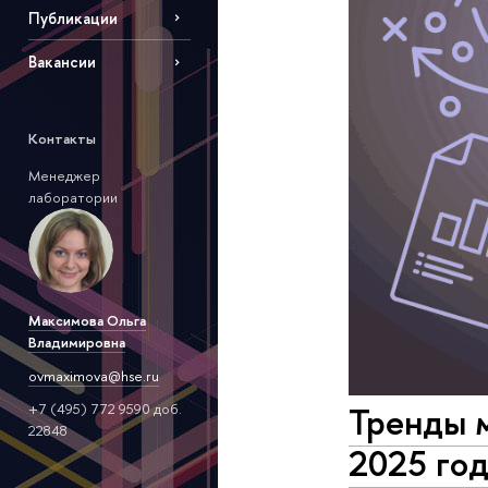
Публикации
Вакансии
Контакты
Менеджер
лаборатории
Максимова Ольга
Владимировна
ovmaximova@hse.ru
Тренды м
+7 (495) 772 9590 доб.
22848
2025 год