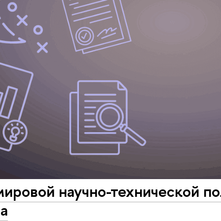
ировой научно-технической пол
а