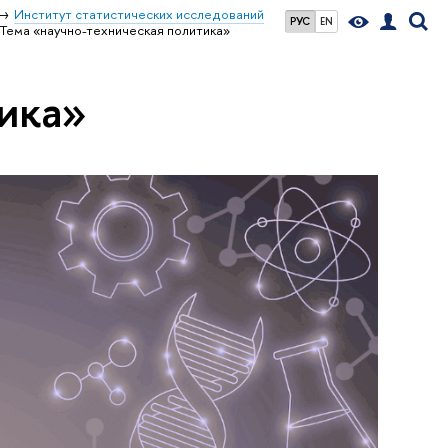
Институт статистических исследований
РУС
EN
Тема «научно-техническая политика»
ика»