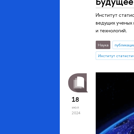
Будущее 
Институт статис
ведущих ученых 
и технологий.
Наука
публикаци
18
июл
2024