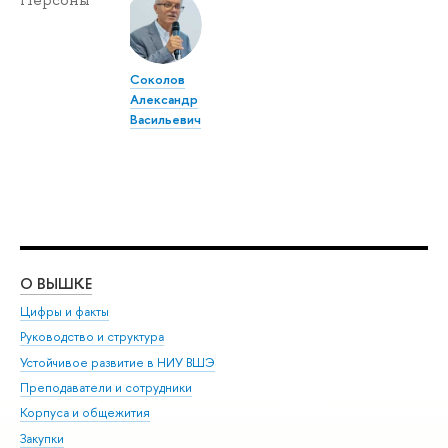
Персоны
Соколов
Александр
Васильевич
О ВЫШКЕ
ОБ
Цифры и факты
Ли
Руководство и структура
Дов
Устойчивое развитие в НИУ ВШЭ
Ол
Преподаватели и сотрудники
При
Корпуса и общежития
Вы
Закупки
При