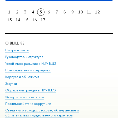
1
2
3
4
5
6
7
8
9
10
11
12
13
14
15
16
17
О ВЫШКЕ
ОБ
Цифры и факты
Ли
Руководство и структура
Дов
Устойчивое развитие в НИУ ВШЭ
Ол
Преподаватели и сотрудники
При
Корпуса и общежития
Вы
Закупки
При
Обращения граждан в НИУ ВШЭ
Ас
Фонд целевого капитала
До
Противодействие коррупции
Цен
Сведения о доходах, расходах, об имуществе и
Би
обязательствах имущественного характера
Об