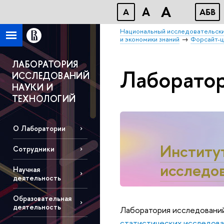
A
A
A
АБВ
Национальный исследовательски
и экономики знаний
Форсайт-
ЛАБОРАТОРИЯ
Лаборатор
ИССЛЕДОВАНИЙ
НАУКИ И
ТЕХНОЛОГИЙ
О Лаборатории
Институ
Сотрудники
исследов
Научная
деятельность
Образовательная
деятельность
Лаборатория исследований 
статистических исследова