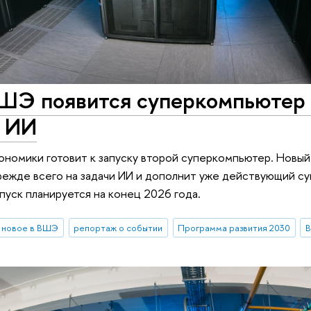
ШЭ появится суперкомпьютер
с ИИ
ономики готовит к запуску второй суперкомпьютер. Новый
режде всего на задачи ИИ и дополнит уже действующий с
апуск планируется на конец 2026 года.
новое в ВШЭ
репортаж о событии
Программа развития 2030
В