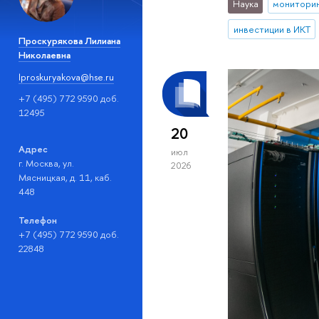
Наука
монитори
инвестиции в ИКТ
Проскурякова Лилиана
Николаевна
lproskuryakova@hse.ru
+7 (495) 772 9590 доб.
12495
20
Адрес
июл
г. Москва, ул.
2026
Мясницкая, д. 11, каб.
448
Телефон
+7 (495) 772 9590 доб.
22848