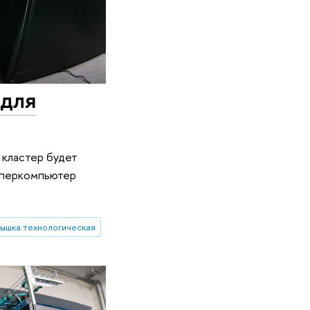
 для
 кластер будет
уперкомпьютер
ышка технологическая