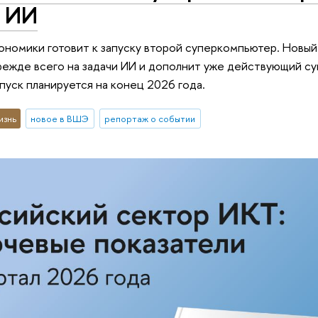
с ИИ
ономики готовит к запуску второй суперкомпьютер. Новый
режде всего на задачи ИИ и дополнит уже действующий с
апуск планируется на конец 2026 года.
изнь
новое в ВШЭ
репортаж о событии