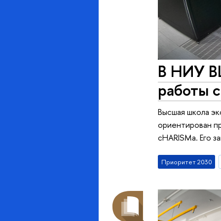
В НИУ В
работы 
Высшая школа эк
ориентирован п
cHARISMa. Его з
Приоритет 2030