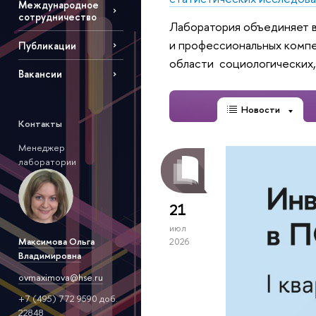
Международное
сотрудничество
Лаборатория объединяет в
и профессиональных компе
Публикации
области социологических,
Вакансии
Новости
Контакты
Менеджер
лаборатории
21
июл
Максимова Ольга
2026
Владимировна
ovmaximova@hse.ru
+7 (495) 772 9590 доб.
22848