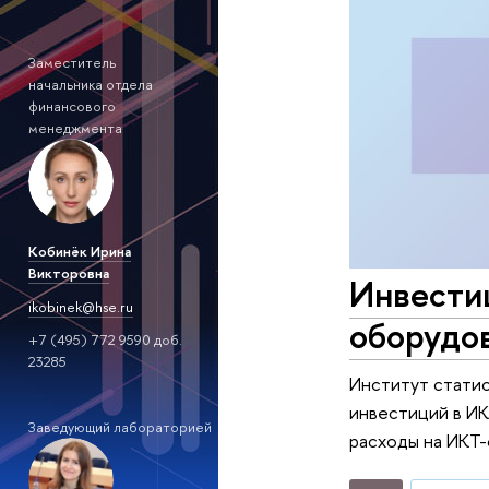
Заместитель
начальника отдела
финансового
менеджмента
Кобинёк Ирина
Викторовна
Инвести
ikobinek@hse.ru
оборудов
+7 (495) 772 9590 доб.
23285
Институт стати
инвестиций в ИК
Заведующий лабораторией
расходы на ИКТ-