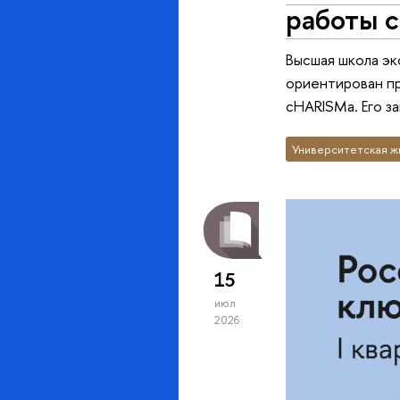
работы 
Высшая школа эк
ориентирован п
cHARISMa. Его з
Университетская ж
15
июл
2026