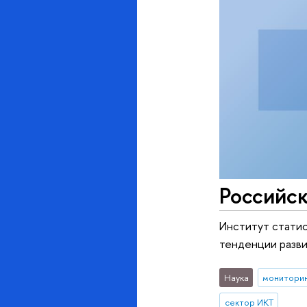
Российск
Институт стати
тенденции развит
Наука
монитори
сектор ИКТ