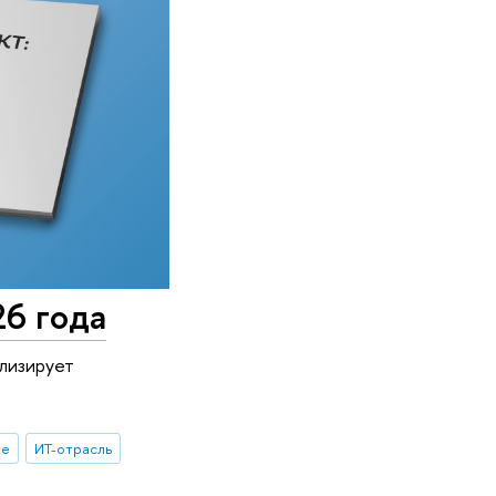
26 года
лизирует
ые
ИТ-отрасль