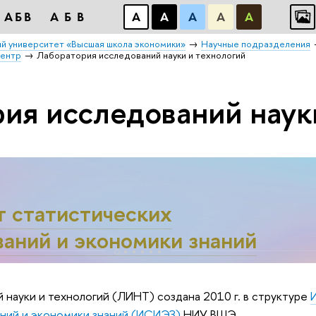
АБВ
АБВ
А
А
А
А
А
й университет «Высшая школа экономики»
Научные подразделения
центр
Лаборатория исследований науки и технологий
ия исследований наук
т статистических
аний и экономики знаний
науки и технологий (ЛИНТ) создана 2010 г. в структуре
ний и экономики знаний (ИСИЭЗ)
НИУ ВШЭ.