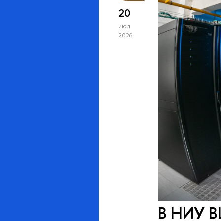
20
июл
2026
В НИУ В