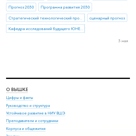
Прогноз 2030
Программа развития 2030
Стратегический технологический проект «Национальный центр социально-экономического и научно-технологического прогнозирования»
сценарный прогноз
Кафедра исследований будущего ЮНЕСКО
3 мая
О ВЫШКЕ
ОБ
Цифры и факты
Ли
Руководство и структура
Дов
Устойчивое развитие в НИУ ВШЭ
Ол
Преподаватели и сотрудники
При
Корпуса и общежития
Вы