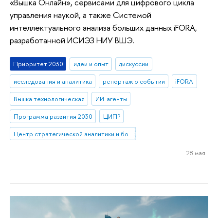
«Вышка Онлайн», сервисами для цифрового цикла
управления наукой, а также Системой
интеллектуального анализа больших данных iFORA,
разработанной ИСИЭЗ НИУ ВШЭ.
Приоритет 2030
идеи и опыт
дискуссии
исследования и аналитика
репортаж о событии
iFORA
Вышка технологическая
ИИ-агенты
Программа развития 2030
ЦИПР
Центр стратегической аналитики и больших данных
28 мая