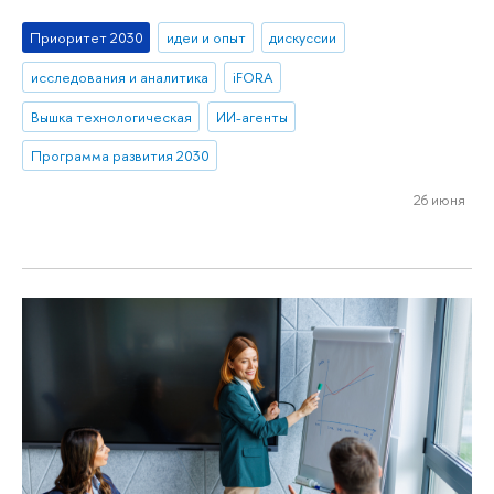
Приоритет 2030
идеи и опыт
дискуссии
исследования и аналитика
iFORA
Вышка технологическая
ИИ-агенты
Программа развития 2030
26 июня