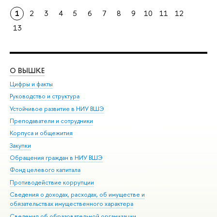
1
2
3
4
5
6
7
8
9
10
11
12
13
О ВЫШКЕ
ОБ
Цифры и факты
Ли
Руководство и структура
Дов
Устойчивое развитие в НИУ ВШЭ
Ол
Преподаватели и сотрудники
При
Корпуса и общежития
Вы
Закупки
При
Обращения граждан в НИУ ВШЭ
Ас
Фонд целевого капитала
До
Противодействие коррупции
Цен
Сведения о доходах, расходах, об имуществе и
Би
обязательствах имущественного характера
Об
Сведения об образовательной организации