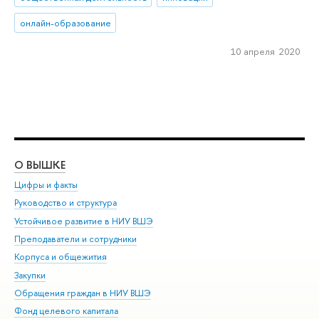
онлайн-образование
10 апреля 2020
О ВЫШКЕ
ОБ
Цифры и факты
Ли
Руководство и структура
Дов
Устойчивое развитие в НИУ ВШЭ
Ол
Преподаватели и сотрудники
При
Корпуса и общежития
Вы
Закупки
При
Обращения граждан в НИУ ВШЭ
Ас
Фонд целевого капитала
До