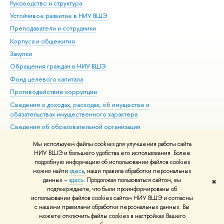
Руководство и структура
Дов
Устойчивое развитие в НИУ ВШЭ
Ол
Преподаватели и сотрудники
При
Корпуса и общежития
Вы
Закупки
При
Обращения граждан в НИУ ВШЭ
Ас
Фонд целевого капитала
До
Противодействие коррупции
Цен
Сведения о доходах, расходах, об имуществе и
Би
обязательствах имущественного характера
Об
Сведения об образовательной организации
Обр
Людям с ограниченными возможностями здоровья
Мы используем файлы cookies для улучшения работы сайта
Единая платежная страница
НИУ ВШЭ и большего удобства его использования. Более
подробную информацию об использовании файлов cookies
Работа в Вышке
можно найти
здесь
, наши правила обработки персональных
данных –
здесь
. Продолжая пользоваться сайтом, вы
✖
Редактору
подтверждаете, что были проинформированы об
© НИУ ВШЭ 1993–2026
Адреса и контакты
Условия использования
использовании файлов cookies сайтом НИУ ВШЭ и согласны
с нашими правилами обработки персональных данных. Вы
материалов
Политика конфиденциальности
Карта сайта
можете отключить файлы cookies в настройках Вашего
Шрифты HSE Sans и HSE Slab разработаны в
Школе дизайна НИУ ВШЭ