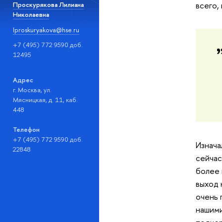
всего,
Проскурякова Лилиана
Николаевна
lproskuryakova@hse.ru
+7 (495) 772 9590 доб.
12495
Адрес
г. Москва, ул.
Мясницкая, д. 11, каб.
448
Телефон
+7 (495) 772 9590 доб.
Изнача
22848
сейчас
более 
выход 
очень 
нашими