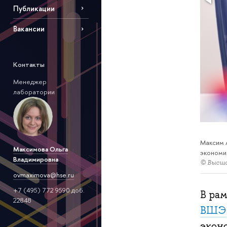
Публикации
Вакансии
Контакты
Менеджер
лаборатории
Максим 
Максимова Ольга
экономи
Владимировна
© Высш
ovmaximova@hse.ru
+7 (495) 772 9590 доб.
В ра
22848
ВШЭ
экон