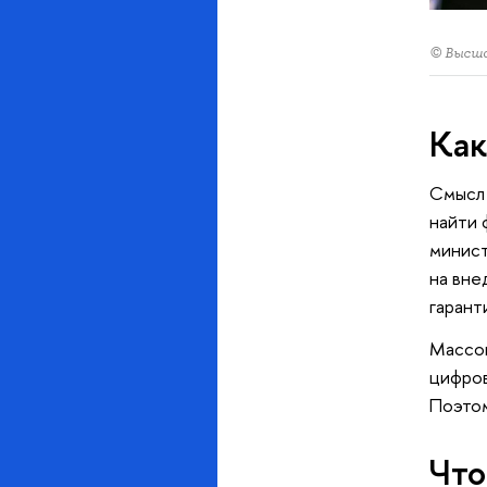
© Высш
Как
Смысл 
найти 
минист
на вне
гарант
Массов
цифров
Поэтом
Что