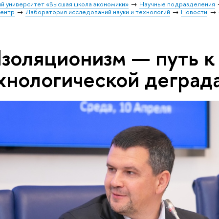
й университет «Высшая школа экономики»
Научные подразделения
центр
Лаборатория исследований науки и технологий
Новости
золяционизм — путь к
хнологической деград