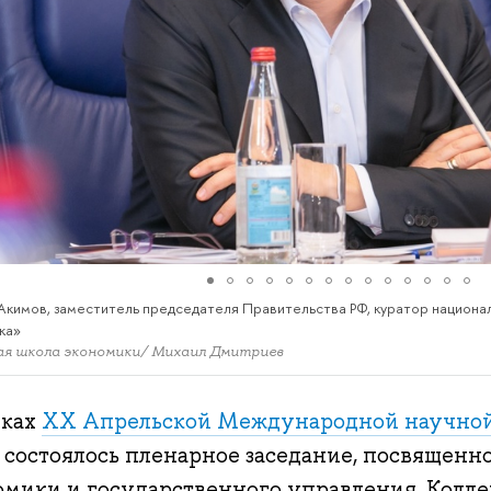
Акимов, заместитель председателя Правительства РФ, куратор национ
ка»
ая школа экономики/ Михаил Дмитриев
мках
XX Апрельской Международной научно
состоялось пленарное заседание, посвященн
омики и государственного управления. Кол