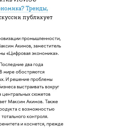
ономика? Тренды,
скуссии публикует
ровизации промышленности,
 Максим Акимов, заместитель
ммы «Цифровая экономика».
 Последние два года
 В мире обостряются
ых. И решение проблемы
бизнеса выстраивать вокруг
из центральных сюжетов
тает Максим Акимов. Также
продукта с возможностью
тотального контроля.
ренитета и коснется, прежде