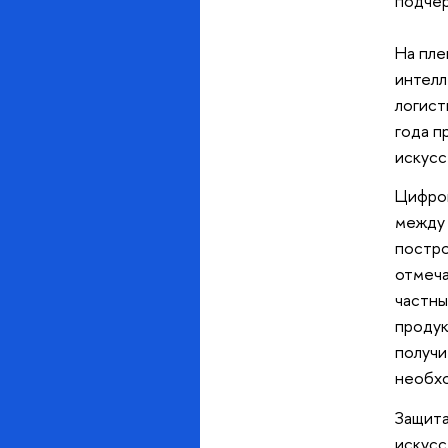
подчер
На пле
интелл
логист
года п
искусс
Цифров
между 
постро
отмеча
частны
продук
получи
необхо
Защита
искусс