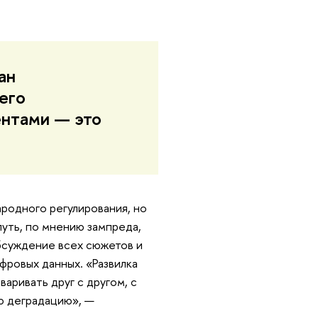
ан
его
ентами — это
родного регулирования, но
путь, по мнению зампреда,
обсуждение всех сюжетов и
фровых данных. «Развилка
аривать друг с другом, с
ю деградацию», —