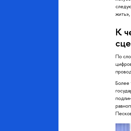
следую
жить»,
К ч
сце
По сло
цифров
провод
Более 
госуда
подлин
равноп
Песков