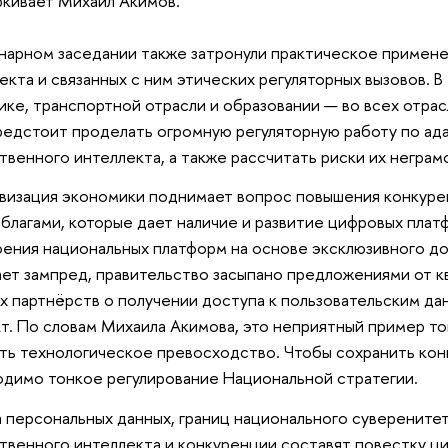
кивает Михаил Акимов.
нарном заседании также затронули практическое примен
екта и связанных с ним этических регуляторных вызовов.
ике, транспортной отрасли и образовании — во всех отра
редстоит проделать огромную регуляторную работу по ад
твенного интеллекта, а также рассчитать риски их негра
изация экономики поднимает вопрос повышения конкуре
благами, которые дает наличие и развитие цифровых пла
ения национальных платформ на основе эксклюзивного до
ет зампред, правительство засыпано предложениями от к
х партнёрств о получении доступа к пользовательским да
т. По словам Михаила Акимова, это неприятный пример тог
ть технологическое превосходство. Чтобы сохранить кон
димо тонкое регулирование Национальной стратегии.
 персональных данных, границ национального суверенитет
твенного интеллекта и конкуренции составят повестку ц