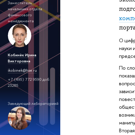
Заместитель
подг
начальника отдела
финансового
комп
менеджмента
порт
О цифр
науки 
Кобинёк Ирина
предсе
Викторовна
По сло
ikobinek@hse.ru
показа
+7 (495) 772 9590 доб.
вопрос
23285
зависи
повест
Заведующий лабораторией
общест
возник
манипу
Вторая