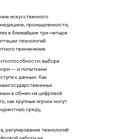
ение искусственного
 В медицине, промышленности,
слях в ближайшие три-четыре
аптации технологий
мотного применения.
нтоспособности: выбора
тформ — и попытками
ступа к данным. Как
вазигосударственнных
нным в обмен на цифровой
о, как крупные игроки могут
курентную среду,
а, регулирование технологий
ифровой работы на