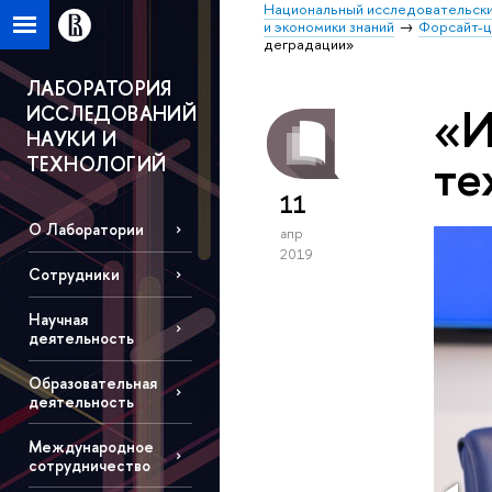
Национальный исследовательски
и экономики знаний
Форсайт-
деградации»
ЛАБОРАТОРИЯ
«И
ИССЛЕДОВАНИЙ
НАУКИ И
те
ТЕХНОЛОГИЙ
11
О Лаборатории
апр
2019
Сотрудники
Научная
деятельность
Образовательная
деятельность
Международное
сотрудничество