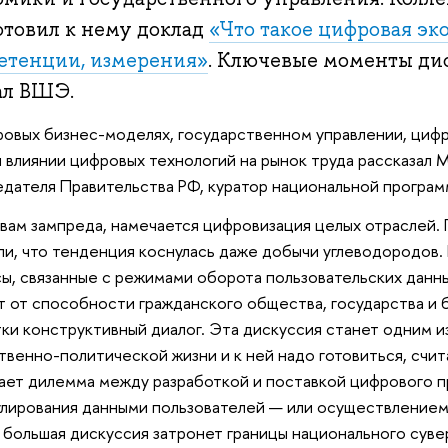
отовил к нему доклад
«Что такое цифровая эк
етенции, измерения»
. Ключевые моменты ди
ал ВШЭ.
овых бизнес-моделях, государственном управлении, циф
и влиянии цифровых технологий на рынок труда рассказал
дателя Правительства РФ, куратор национальной програ
вам зампреда, намечается цифровизация целых отраслей.
ли, что тенденция коснулась даже добычи углеводородов.
ы, связанные с режимами оборота пользовательских данн
т от способности гражданского общества, государства и 
ки конструктивный диалог. Эта дискуссия станет одним 
венно-политической жизни и к ней надо готовиться, счи
ает дилемма между разработкой и поставкой цифрового 
лирования данными пользователей — или осуществлением 
 большая дискуссия затронет границы национального суве