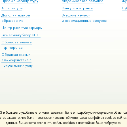
Прием в магистратуру
Академическое развитие
Жу
Аспирантура
Конкурсы и гранты
Пу
Дополнительное
Внешние научно-
образование
информационные ресурсы
Центр развития карьеры
Бизнес-инкубатор ВШЭ
Образовательные
партнерства
Обратная связь и
взаимодействие с
получателями услуг
 и большего удобства его использования. Более подробную информацию об испол
онтакты
Условия использования материалов
Политика конфиденциальност
подтверждаете, что были проинформированы об использовании файлов cookies сай
ботаны в
Школе дизайна НИУ ВШЭ
данных. Вы можете отключить файлы cookies в настройках Вашего браузера.