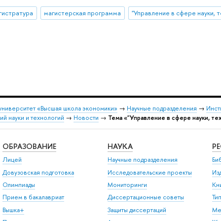
гистратура
магистерская программа
университет «Высшая школа экономики»
→
Научные подразделения
→
Инст
й науки и технологий
→
Новости
→
Тема «"Управление в сфере науки, те
ОБРАЗОВАНИЕ
НАУКА
Р
Лицей
Научные подразделения
Би
Довузовская подготовка
Исследовательские проекты
Из
Олимпиады
Мониторинги
Кн
Прием в бакалавриат
Диссертационные советы
Ти
Вышка+
Защиты диссертаций
Ме