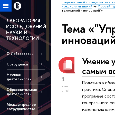
Национальный исследовательски
и экономики знаний
Форсайт-
технологий и инноваций"»
ЛАБОРАТОРИЯ
Тема «"Уп
ИССЛЕДОВАНИЙ
НАУКИ И
инноваций
ТЕХНОЛОГИЙ
О Лаборатории
Умение 
Сотрудники
самым в
Научная
1
деятельность
Политика в обла
июл
практики. Специ
Образовательная
2016
деятельность
программе состо
генерального се
Международное
сотрудничество
изменению клима