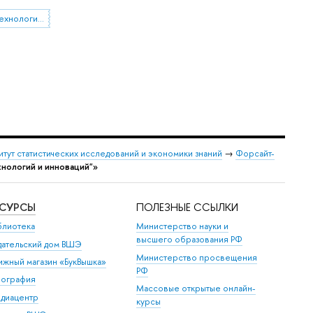
"Управление в сфере науки, технологий и инноваций"
итут статистических исследований и экономики знаний
→
Форсайт-
хнологий и инноваций"»
ЕСУРСЫ
ПОЛЕЗНЫЕ ССЫЛКИ
блиотека
Министерство науки и
высшего образования РФ
дательский дом ВШЭ
Министерство просвещения
ижный магазин «БукВышка»
РФ
пография
Массовые открытые онлайн-
диацентр
курсы