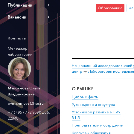
Публикации
Образование
ма
Вакансии
Контакты
Менеджер
лаборатории
Национальный исследовательский 
центр
→
Лаборатория исследовани
Максимова Ольга
О ВЫШКЕ
Владимировна
Цифры и факты
ovmaximova@hse.ru
Руководство и структура
Устойчивое развитие в НИУ
+7 (495) 772 9590 доб.
ВШЭ
22848
Преподаватели и сотрудники
Корпуса и общежития