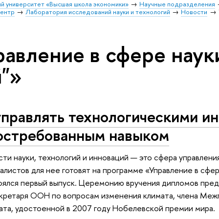
й университет «Высшая школа экономики»
Научные подразделения
центр
Лаборатория исследований науки и технологий
Новости
равление в сфере наук
"»
управлять технологическими и
остребованным навыком
сти науки, технологий и инноваций — это сфера управлени
алистов для нее готовят на программе «Управление в сфере
ялся первый выпуск. Церемонию вручения дипломов предва
кретаря ООН по вопросам изменения климата, члена Меж
та, удостоенной в 2007 году Нобелевской премии мира.