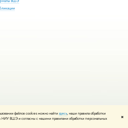
рналы ВШЭ
бликации
ьзовании файлов cookies можно найти
здесь
, наши правила обработки
и
Карта сайта
Редактору
✖
том НИУ ВШЭ и согласны с нашими правилами обработки персональных