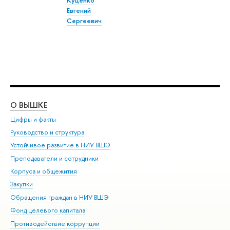
Евгений
Сергеевич
О ВЫШКЕ
ОБ
Цифры и факты
Ли
Руководство и структура
Дов
Устойчивое развитие в НИУ ВШЭ
Ол
Преподаватели и сотрудники
При
Корпуса и общежития
Вы
Закупки
При
Обращения граждан в НИУ ВШЭ
Ас
Фонд целевого капитала
До
Противодействие коррупции
Цен