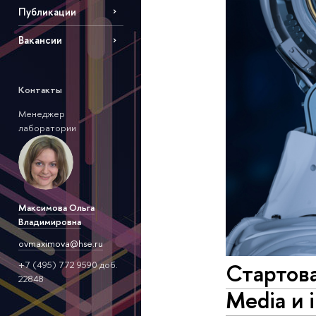
Публикации
Вакансии
Контакты
Менеджер
лаборатории
Максимова Ольга
Владимировна
ovmaximova@hse.ru
Стартов
+7 (495) 772 9590 доб.
22848
Media и