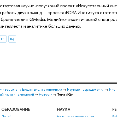
 стартовал научно-популярный проект «Искусственный инт
м работы двух команд — проекта iFORA Института статис
 бренд-медиа IQMedia. Медийно-аналитический спецпро
интеллекта и аналитике больших данных.
ВШЭ
IQ
университет «Высшая школа экономики»
→
Научные подразделения
→
Инст
й науки и технологий
→
Новости
→
Тема «IQ»
ОБРАЗОВАНИЕ
НАУКА
Р
Лицей
Научные подразделения
Би