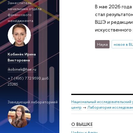
Заместитель
В мае 2026 года
начальника отдела
стал результато
финансового
менеджмента
ВШЭ и редакции
искусственного 
Наука
новое в 
Кобинёк Ирина
Викторовна
ikobinek@hse.ru
+7 (495) 772 9590 доб.
23285
Национальный исследовательский 
Заведующий лабораторией
центр
→
Лаборатория исследовани
О ВЫШКЕ
Цифры и факты