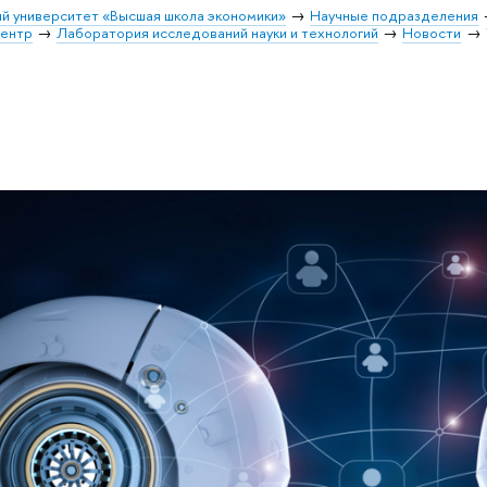
й университет «Высшая школа экономики»
Научные подразделения
центр
Лаборатория исследований науки и технологий
Новости