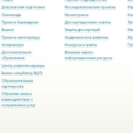
Довузовская подготовка
Исследовательские проекты
Из
Олимпиады
Мониторинги
Кн
Прием в бакалавриат
Диссертационные советы
Ти
Вышка+
Защиты диссертаций
Ме
Прием в магистратуру
Академическое развитие
Жу
Аспирантура
Конкурсы и гранты
Пу
Дополнительное
Внешние научно-
образование
информационные ресурсы
Центр развития карьеры
Бизнес-инкубатор ВШЭ
Образовательные
партнерства
Обратная связь и
взаимодействие с
получателями услуг