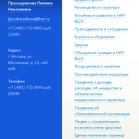
Проскурякова Лилиана
Руководство и структура
Николаевна
Устойчивое развитие в НИУ
lproskuryakova@hse.ru
ВШЭ
+7 (495) 772 9590 доб.
Преподаватели и сотрудники
12495
Корпуса и общежития
Закупки
Адрес
Обращения граждан в НИУ
г. Москва, ул.
ВШЭ
Мясницкая, д. 11, каб.
Фонд целевого капитала
448
Противодействие коррупции
Телефон
Сведения о доходах,
+7 (495) 772 9590 доб.
расходах, об имуществе и
22848
обязательствах
имущественного характера
Сведения об
образовательной организации
Людям с ограниченными
возможностями здоровья
Единая платежная страница