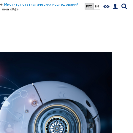
Институт статистических исследований
РУС
EN
Тема «IQ»