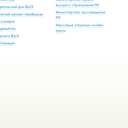
высшего образования РФ
дательский дом ВШЭ
Министерство просвещения
ижный магазин «БукВышка»
РФ
пография
Массовые открытые онлайн-
диацентр
курсы
рналы ВШЭ
бликации