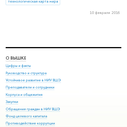
технологическая карта мира
10 февраля 2016
О ВЫШКЕ
ОБ
Цифры и факты
Ли
Руководство и структура
Дов
Устойчивое развитие в НИУ ВШЭ
Ол
Преподаватели и сотрудники
При
Корпуса и общежития
Вы
Закупки
При
Обращения граждан в НИУ ВШЭ
Ас
Фонд целевого капитала
До
Противодействие коррупции
Цен