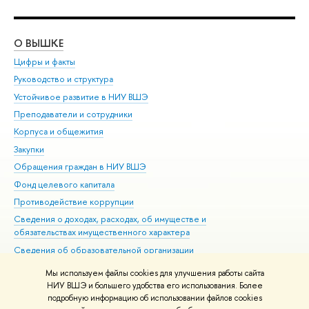
О ВЫШКЕ
ОБ
Цифры и факты
Ли
Руководство и структура
Дов
Устойчивое развитие в НИУ ВШЭ
Ол
Преподаватели и сотрудники
При
Корпуса и общежития
Вы
Закупки
При
Обращения граждан в НИУ ВШЭ
Ас
Фонд целевого капитала
До
Противодействие коррупции
Цен
Сведения о доходах, расходах, об имуществе и
Би
обязательствах имущественного характера
Об
Сведения об образовательной организации
Обр
Людям с ограниченными возможностями здоровья
Мы используем файлы cookies для улучшения работы сайта
Единая платежная страница
НИУ ВШЭ и большего удобства его использования. Более
подробную информацию об использовании файлов cookies
Работа в Вышке