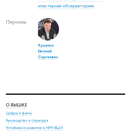
кластерная обсерватория»
Персоны
Куценко
Евгений
Сергеевич
О ВЫШКЕ
ОБ
Цифры и факты
Ли
Руководство и структура
Дов
Устойчивое развитие в НИУ ВШЭ
Ол