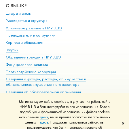
О ВЫШКЕ
ОБ
Цифры и факты
Ли
Руководство и структура
Дов
Устойчивое развитие в НИУ ВШЭ
Ол
Преподаватели и сотрудники
При
Корпуса и общежития
Вы
Закупки
При
Обращения граждан в НИУ ВШЭ
Ас
Фонд целевого капитала
До
Противодействие коррупции
Цен
Сведения о доходах, расходах, об имуществе и
Би
обязательствах имущественного характера
Об
Сведения об образовательной организации
Обр
Людям с ограниченными возможностями здоровья
Мы используем файлы cookies для улучшения работы сайта
Единая платежная страница
НИУ ВШЭ и большего удобства его использования. Более
подробную информацию об использовании файлов cookies
Работа в Вышке
можно найти
здесь
, наши правила обработки персональных
данных –
здесь
. Продолжая пользоваться сайтом, вы
✖
Редактору
подтверждаете, что были проинформированы об