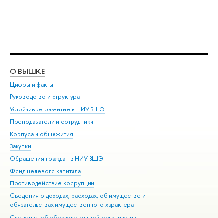
О ВЫШКЕ
ОБ
Цифры и факты
Ли
Руководство и структура
Дов
Устойчивое развитие в НИУ ВШЭ
Ол
Преподаватели и сотрудники
При
Корпуса и общежития
Вы
Закупки
При
Обращения граждан в НИУ ВШЭ
Ас
Фонд целевого капитала
До
Противодействие коррупции
Цен
Сведения о доходах, расходах, об имуществе и
Би
обязательствах имущественного характера
Об
Сведения об образовательной организации