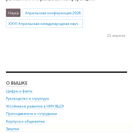
Наука
Апрельская конференция 2026
XXVI Апрельская международная научная конференция имени Е.Г. Ясина
21 апреля
О ВЫШКЕ
ОБ
Цифры и факты
Ли
Руководство и структура
Дов
Устойчивое развитие в НИУ ВШЭ
Ол
Преподаватели и сотрудники
При
Корпуса и общежития
Вы
Закупки
При