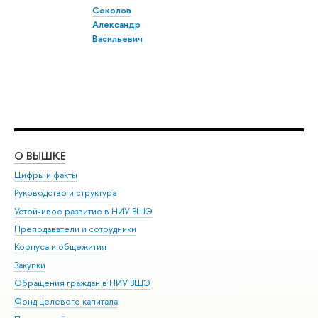
Соколов
Александр
Васильевич
О ВЫШКЕ
ОБ
Цифры и факты
Ли
Руководство и структура
Дов
Устойчивое развитие в НИУ ВШЭ
Ол
Преподаватели и сотрудники
При
Корпуса и общежития
Вы
Закупки
При
Обращения граждан в НИУ ВШЭ
Ас
Фонд целевого капитала
До